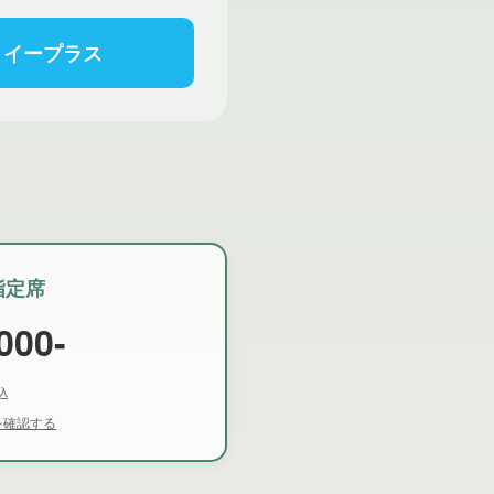
イープラス
指定席
000-
込
を確認する