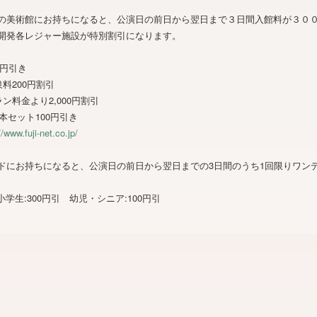
の美術館にお持ちになると、公演日の前日から翌日まで３日間入館料が３０
開発各レジャー施設が特別割引になります。
0円引き
料200円割引
ン料金より2,000円割引
本セット100円引き
//www.fuji-net.co.jp/
ドにお持ちになると、公演日の前日から翌日までの3日間のうち1回限りワン
学生:300円引 幼児・シニア:100円引