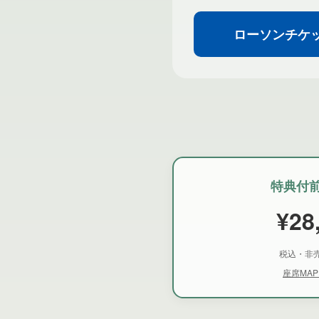
ローソンチケ
特典付
¥28
税込・非
座席MA