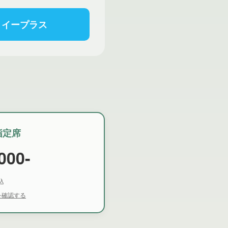
イープラス
指定席
000-
込
を確認する