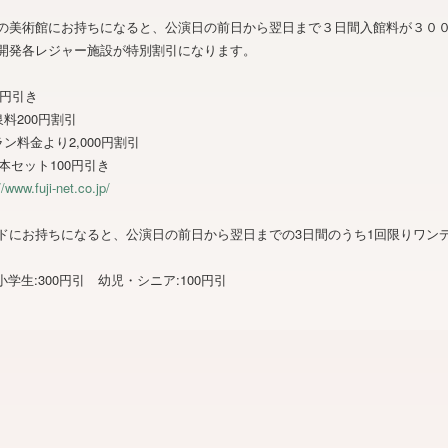
の美術館にお持ちになると、公演日の前日から翌日まで３日間入館料が３０
開発各レジャー施設が特別割引になります。
0円引き
料200円割引
ン料金より2,000円割引
本セット100円引き
//www.fuji-net.co.jp/
ドにお持ちになると、公演日の前日から翌日までの3日間のうち1回限りワン
学生:300円引 幼児・シニア:100円引