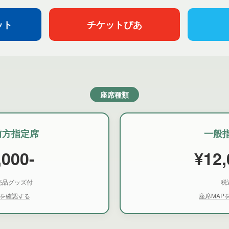
ット
チケットぴあ
座席種類
前方指定席
一般
,000-
¥12,
売品グッズ付
税
Pを確認する
座席MAP