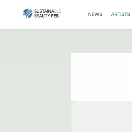
コ
ン
NEWS
ARTISTS
テ
ン
ツ
へ
ス
キ
ッ
プ