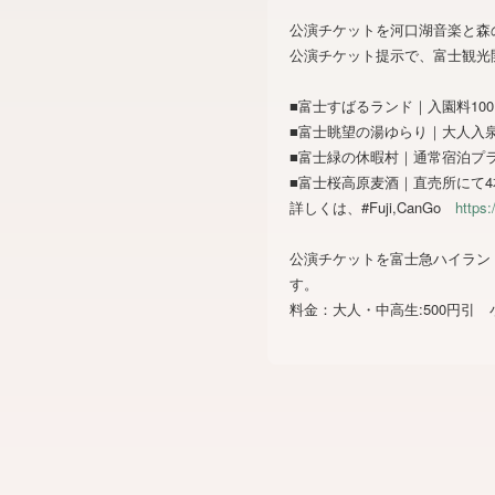
公演チケットを河口湖音楽と森
公演チケット提示で、富士観光
■富士すばるランド｜入園料10
■富士眺望の湯ゆらり｜大人入泉
■富士緑の休暇村｜通常宿泊プラ
■富士桜高原麦酒｜直売所にて4
詳しくは、#Fuji,CanGo
https:
公演チケットを富士急ハイラン
す。
料金：大人・中高生:500円引 小