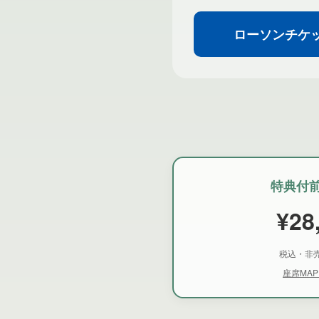
ローソンチケ
特典付
¥28
税込・非
座席MA