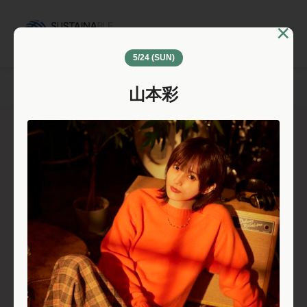
コ
ン
×
サイドバ
テ
5/24 (SUN)
ン
ツ
山本彩
へ
ス
キ
ッ
プ
サステナビューティー
© 2026 SUSTAINABLE BEAUTY FES