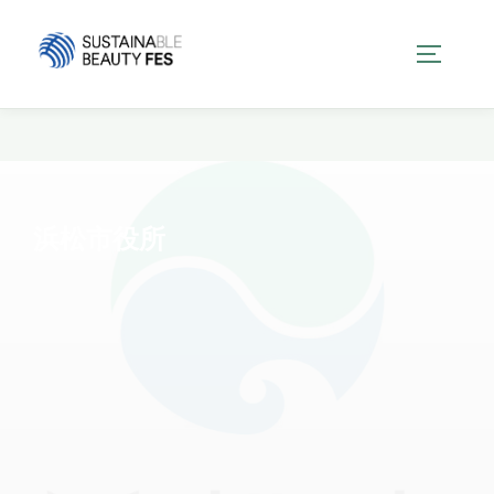
コ
ン
サイドバ
テ
ン
ツ
へ
ス
キ
ッ
浜松市役所
プ