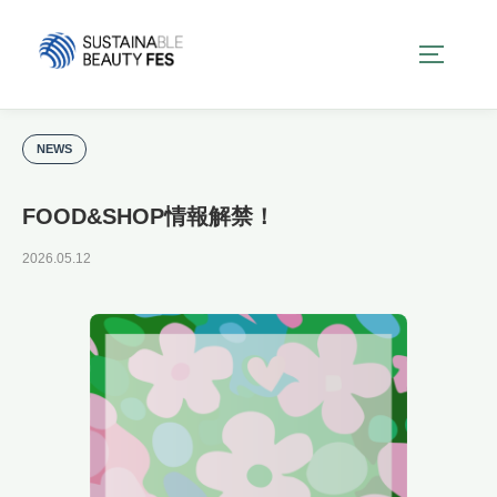
コ
ン
サイドバ
テ
ン
ツ
へ
NEWS
ス
キ
FOOD&SHOP情報解禁！
ッ
2026.05.12
プ